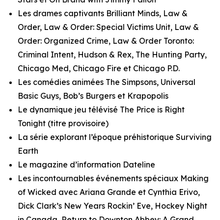
Les drames captivants
Brilliant Minds, Law &
Order, Law & Order: Special Victims Unit, Law &
Order: Organized Crime, Law & Order Toronto:
Criminal Intent, Hudson & Rex, The Hunting Party,
Chicago Med, Chicago Fire
et
Chicago P.D.
Les comédies animées
The Simpsons, Universal
Basic Guys, Bob’s Burgers
et
Krapopolis
Le dynamique jeu télévisé
The Price is Right
Tonight
(titre provisoire)
La série explorant l’époque préhistorique
Surviving
Earth
Le magazine d’information
Dateline
Les incontournables événements spéciaux
Making
of Wicked
avec Ariana Grande et Cynthia Erivo,
Dick Clark’s New Years Rockin’ Ev
e,
Hockey Night
in Canada
,
Return to Downton Abbey: A Grand